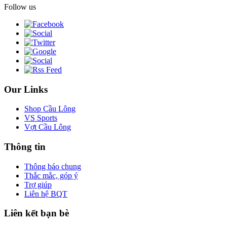
Follow us
Our Links
Shop Cầu Lông
VS Sports
Vợt Cầu Lông
Thông tin
Thông báo chung
Thắc mắc, góp ý
Trợ giúp
Liên hệ BQT
Liên kết bạn bè