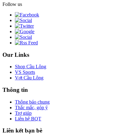
Follow us
Our Links
Shop Cầu Lông
VS Sports
Vợt Cầu Lông
Thông tin
Thông báo chung
Thắc mắc, góp ý
Trợ giúp
Liên hệ BQT
Liên kết bạn bè