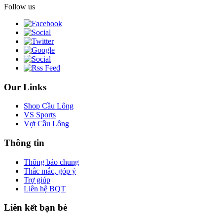
Follow us
Our Links
Shop Cầu Lông
VS Sports
Vợt Cầu Lông
Thông tin
Thông báo chung
Thắc mắc, góp ý
Trợ giúp
Liên hệ BQT
Liên kết bạn bè