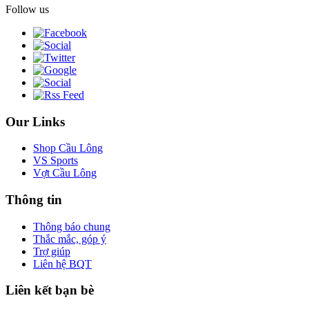
Follow us
Our Links
Shop Cầu Lông
VS Sports
Vợt Cầu Lông
Thông tin
Thông báo chung
Thắc mắc, góp ý
Trợ giúp
Liên hệ BQT
Liên kết bạn bè