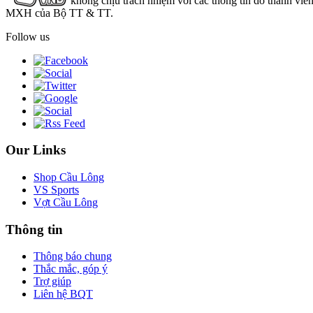
không chịu trách nhiệm với các thông tin do thành viê
MXH của Bộ TT & TT.
Follow us
Our Links
Shop Cầu Lông
VS Sports
Vợt Cầu Lông
Thông tin
Thông báo chung
Thắc mắc, góp ý
Trợ giúp
Liên hệ BQT