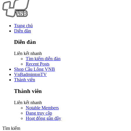
Trang chủ
Diễn đàn
Diễn đàn
Liên kết nhanh
Tìm kiếm diễn đàn
Recent Posts
Shop Cầu Lông VNB
VnBadmintonTV
Thành viên
Thành viên
Liên kết nhanh
Notable Members
Đang truy cập
Hoạt động gần đây
Tìm kiếm