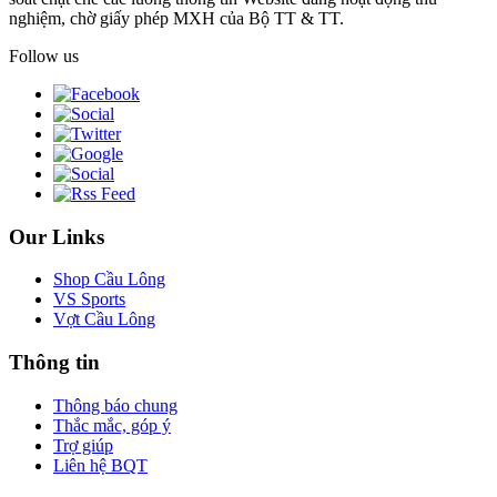
nghiệm, chờ giấy phép MXH của Bộ TT & TT.
Follow us
Our Links
Shop Cầu Lông
VS Sports
Vợt Cầu Lông
Thông tin
Thông báo chung
Thắc mắc, góp ý
Trợ giúp
Liên hệ BQT