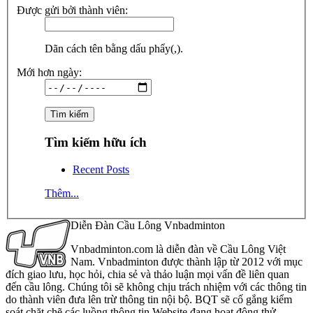
Được gửi bởi thành viên:
Dãn cách tên bằng dấu phẩy(,).
Mới hơn ngày:
Tìm kiếm hữu ích
Recent Posts
Thêm...
Diễn Đàn Cầu Lông Vnbadminton
Vnbadminton.com là diễn đàn về Cầu Lông Việt
Nam. Vnbadminton được thành lập từ 2012 với mục
đích giao lưu, học hỏi, chia sẻ và thảo luận mọi vấn đề liên quan
đến cầu lông. Chúng tôi sẽ không chịu trách nhiệm với các thông tin
do thành viên đưa lên trừ thông tin nội bộ. BQT sẽ cố gắng kiểm
soát chặt chẽ các luồng thông tin Website đang hoạt động thử