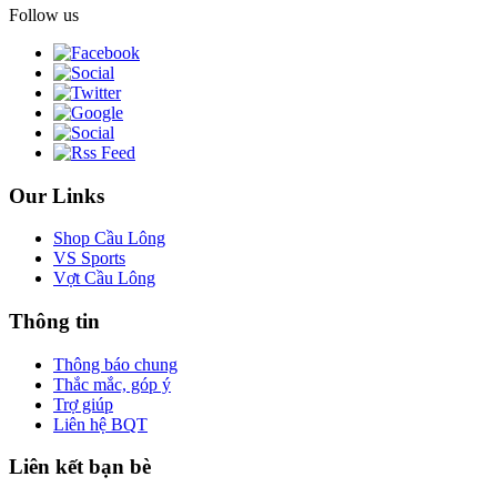
Follow us
Our Links
Shop Cầu Lông
VS Sports
Vợt Cầu Lông
Thông tin
Thông báo chung
Thắc mắc, góp ý
Trợ giúp
Liên hệ BQT
Liên kết bạn bè