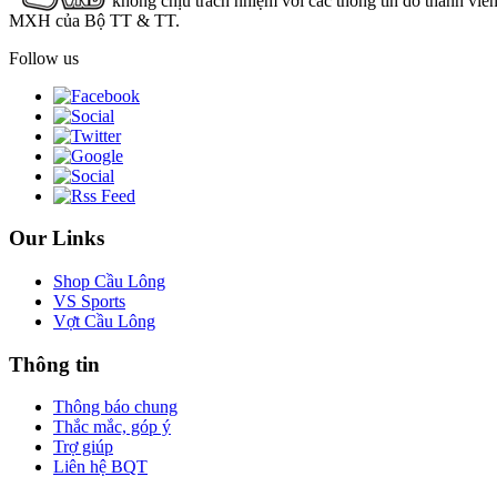
không chịu trách nhiệm với các thông tin do thành viê
MXH của Bộ TT & TT.
Follow us
Our Links
Shop Cầu Lông
VS Sports
Vợt Cầu Lông
Thông tin
Thông báo chung
Thắc mắc, góp ý
Trợ giúp
Liên hệ BQT