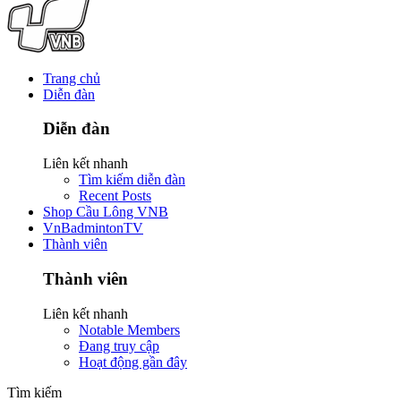
Trang chủ
Diễn đàn
Diễn đàn
Liên kết nhanh
Tìm kiếm diễn đàn
Recent Posts
Shop Cầu Lông VNB
VnBadmintonTV
Thành viên
Thành viên
Liên kết nhanh
Notable Members
Đang truy cập
Hoạt động gần đây
Tìm kiếm