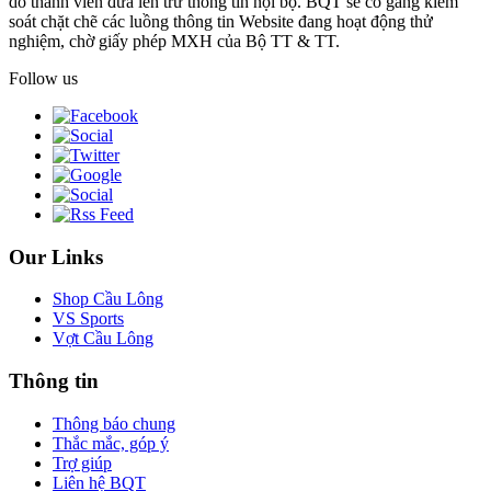
do thành viên đưa lên trừ thông tin nội bộ. BQT sẽ cố gắng kiểm
soát chặt chẽ các luồng thông tin Website đang hoạt động thử
nghiệm, chờ giấy phép MXH của Bộ TT & TT.
Follow us
Our Links
Shop Cầu Lông
VS Sports
Vợt Cầu Lông
Thông tin
Thông báo chung
Thắc mắc, góp ý
Trợ giúp
Liên hệ BQT