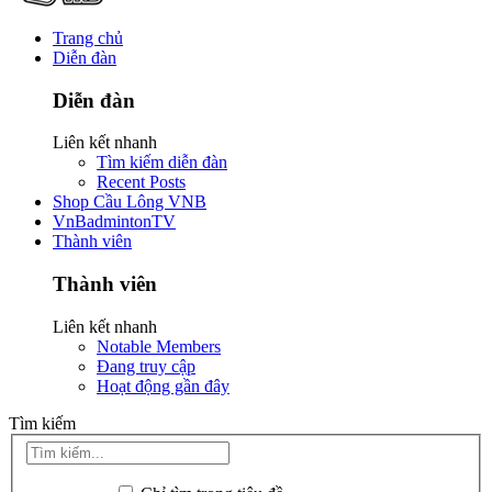
Trang chủ
Diễn đàn
Diễn đàn
Liên kết nhanh
Tìm kiếm diễn đàn
Recent Posts
Shop Cầu Lông VNB
VnBadmintonTV
Thành viên
Thành viên
Liên kết nhanh
Notable Members
Đang truy cập
Hoạt động gần đây
Tìm kiếm