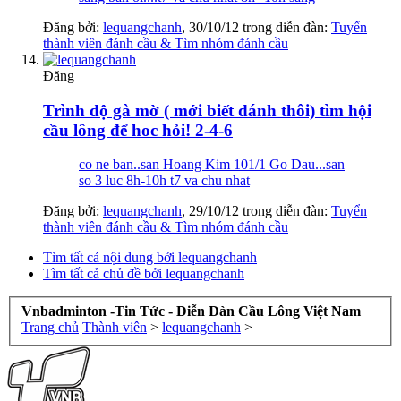
Đăng bởi:
lequangchanh
,
30/10/12
trong diễn đàn:
Tuyển
thành viên đánh cầu & Tìm nhóm đánh cầu
Đăng
Trình độ gà mờ ( mới biết đánh thôi) tìm hội
cầu lông để hoc hỏi! 2-4-6
co ne ban..san Hoang Kim 101/1 Go Dau...san
so 3 luc 8h-10h t7 va chu nhat
Đăng bởi:
lequangchanh
,
29/10/12
trong diễn đàn:
Tuyển
thành viên đánh cầu & Tìm nhóm đánh cầu
Tìm tất cả nội dung bởi lequangchanh
Tìm tất cả chủ đề bởi lequangchanh
Vnbadminton -Tin Tức - Diễn Đàn Cầu Lông Việt Nam
Trang chủ
Thành viên
>
lequangchanh
>