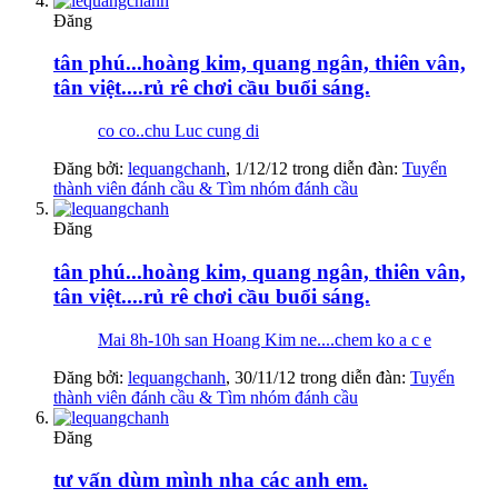
Đăng
tân phú...hoàng kim, quang ngân, thiên vân,
tân việt....rủ rê chơi cầu buổi sáng.
co co..chu Luc cung di
Đăng bởi:
lequangchanh
,
1/12/12
trong diễn đàn:
Tuyển
thành viên đánh cầu & Tìm nhóm đánh cầu
Đăng
tân phú...hoàng kim, quang ngân, thiên vân,
tân việt....rủ rê chơi cầu buổi sáng.
Mai 8h-10h san Hoang Kim ne....chem ko a c e
Đăng bởi:
lequangchanh
,
30/11/12
trong diễn đàn:
Tuyển
thành viên đánh cầu & Tìm nhóm đánh cầu
Đăng
tư vấn dùm mình nha các anh em.