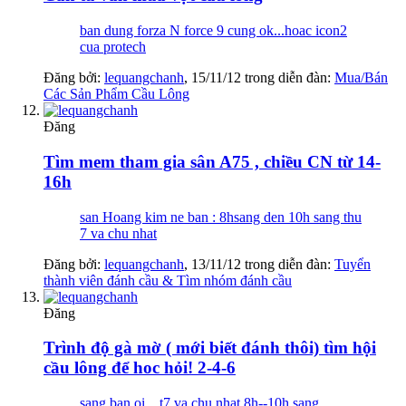
ban dung forza N force 9 cung ok...hoac icon2
cua protech
Đăng bởi:
lequangchanh
,
15/11/12
trong diễn đàn:
Mua/Bán
Các Sản Phẩm Cầu Lông
Đăng
Tìm mem tham gia sân A75 , chiều CN từ 14-
16h
san Hoang kim ne ban : 8hsang den 10h sang thu
7 va chu nhat
Đăng bởi:
lequangchanh
,
13/11/12
trong diễn đàn:
Tuyển
thành viên đánh cầu & Tìm nhóm đánh cầu
Đăng
Trình độ gà mờ ( mới biết đánh thôi) tìm hội
cầu lông để hoc hỏi! 2-4-6
sang ban oi....t7 va chu nhat 8h--10h sang