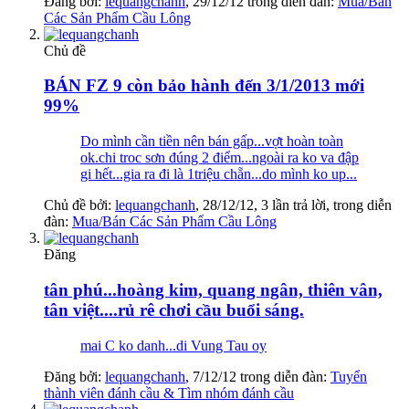
Đăng bởi:
lequangchanh
,
29/12/12
trong diễn đàn:
Mua/Bán
Các Sản Phẩm Cầu Lông
Chủ đề
BÁN FZ 9 còn bảo hành đến 3/1/2013 mới
99%
Do mình cần tiền nên bán gấp...vợt hoàn toàn
ok.chi troc sơn đúng 2 điểm...ngoài ra ko va đập
gi hết...gia ra đi là 1triệu chẵn...do mình ko up...
Chủ đề bởi:
lequangchanh
,
28/12/12
, 3 lần trả lời, trong diễn
đàn:
Mua/Bán Các Sản Phẩm Cầu Lông
Đăng
tân phú...hoàng kim, quang ngân, thiên vân,
tân việt....rủ rê chơi cầu buổi sáng.
mai C ko danh...di Vung Tau oy
Đăng bởi:
lequangchanh
,
7/12/12
trong diễn đàn:
Tuyển
thành viên đánh cầu & Tìm nhóm đánh cầu