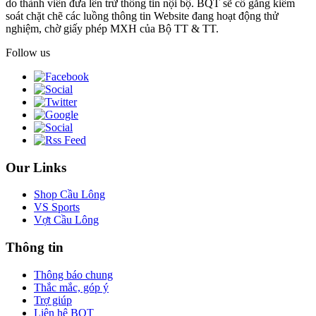
do thành viên đưa lên trừ thông tin nội bộ. BQT sẽ cố gắng kiểm
soát chặt chẽ các luồng thông tin Website đang hoạt động thử
nghiệm, chờ giấy phép MXH của Bộ TT & TT.
Follow us
Our Links
Shop Cầu Lông
VS Sports
Vợt Cầu Lông
Thông tin
Thông báo chung
Thắc mắc, góp ý
Trợ giúp
Liên hệ BQT