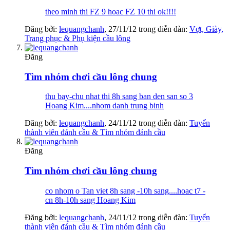
theo minh thi FZ 9 hoac FZ 10 thi ok!!!!
Đăng bởi:
lequangchanh
,
27/11/12
trong diễn đàn:
Vợt, Giày,
Trang phục & Phụ kiện cầu lông
Đăng
Tìm nhóm chơi cầu lông chung
thu bay-chu nhat thi 8h sang ban den san so 3
Hoang Kim....nhom danh trung binh
Đăng bởi:
lequangchanh
,
24/11/12
trong diễn đàn:
Tuyển
thành viên đánh cầu & Tìm nhóm đánh cầu
Đăng
Tìm nhóm chơi cầu lông chung
co nhom o Tan viet 8h sang -10h sang....hoac t7 -
cn 8h-10h sang Hoang Kim
Đăng bởi:
lequangchanh
,
24/11/12
trong diễn đàn:
Tuyển
thành viên đánh cầu & Tìm nhóm đánh cầu