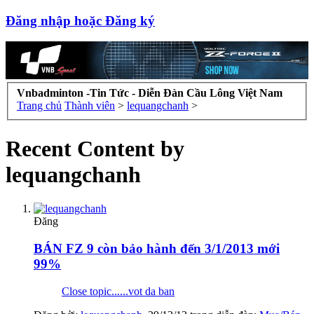
Đăng nhập hoặc Đăng ký
Vnbadminton -Tin Tức - Diễn Đàn Cầu Lông Việt Nam
Trang chủ
Thành viên
>
lequangchanh
>
Recent Content by
lequangchanh
Đăng
BÁN FZ 9 còn bảo hành đến 3/1/2013 mới
99%
Close topic......vot da ban