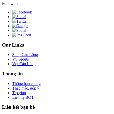
Follow us
Our Links
Shop Cầu Lông
VS Sports
Vợt Cầu Lông
Thông tin
Thông báo chung
Thắc mắc, góp ý
Trợ giúp
Liên hệ BQT
Liên kết bạn bè