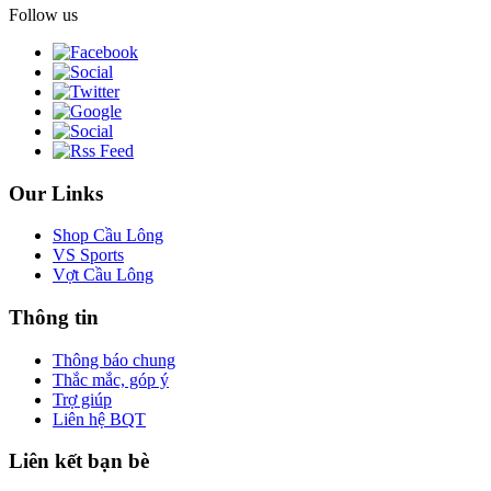
Follow us
Our Links
Shop Cầu Lông
VS Sports
Vợt Cầu Lông
Thông tin
Thông báo chung
Thắc mắc, góp ý
Trợ giúp
Liên hệ BQT
Liên kết bạn bè