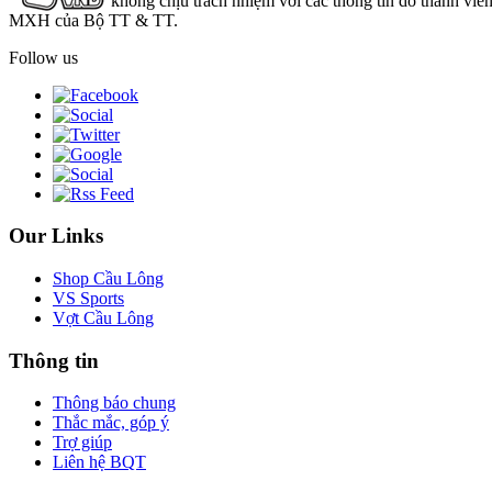
không chịu trách nhiệm với các thông tin do thành viê
MXH của Bộ TT & TT.
Follow us
Our Links
Shop Cầu Lông
VS Sports
Vợt Cầu Lông
Thông tin
Thông báo chung
Thắc mắc, góp ý
Trợ giúp
Liên hệ BQT