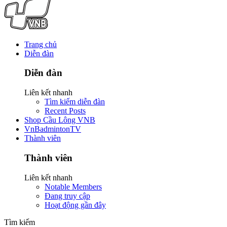
Trang chủ
Diễn đàn
Diễn đàn
Liên kết nhanh
Tìm kiếm diễn đàn
Recent Posts
Shop Cầu Lông VNB
VnBadmintonTV
Thành viên
Thành viên
Liên kết nhanh
Notable Members
Đang truy cập
Hoạt động gần đây
Tìm kiếm