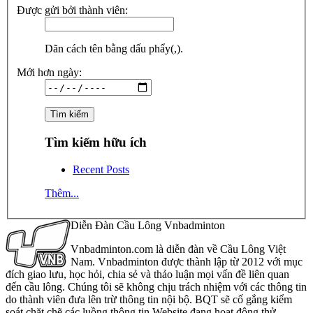
Được gửi bởi thành viên:
Dãn cách tên bằng dấu phẩy(,).
Mới hơn ngày:
Tìm kiếm hữu ích
Recent Posts
Thêm...
Diễn Đàn Cầu Lông Vnbadminton
Vnbadminton.com là diễn đàn về Cầu Lông Việt
Nam. Vnbadminton được thành lập từ 2012 với mục
đích giao lưu, học hỏi, chia sẻ và thảo luận mọi vấn đề liên quan
đến cầu lông. Chúng tôi sẽ không chịu trách nhiệm với các thông tin
do thành viên đưa lên trừ thông tin nội bộ. BQT sẽ cố gắng kiểm
soát chặt chẽ các luồng thông tin Website đang hoạt động thử