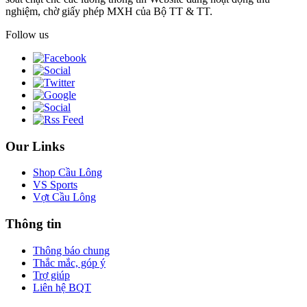
nghiệm, chờ giấy phép MXH của Bộ TT & TT.
Follow us
Our Links
Shop Cầu Lông
VS Sports
Vợt Cầu Lông
Thông tin
Thông báo chung
Thắc mắc, góp ý
Trợ giúp
Liên hệ BQT