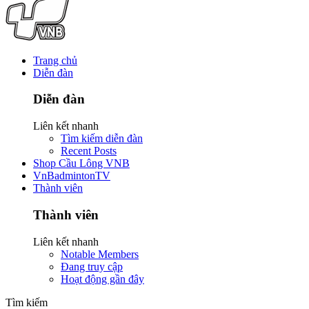
Trang chủ
Diễn đàn
Diễn đàn
Liên kết nhanh
Tìm kiếm diễn đàn
Recent Posts
Shop Cầu Lông VNB
VnBadmintonTV
Thành viên
Thành viên
Liên kết nhanh
Notable Members
Đang truy cập
Hoạt động gần đây
Tìm kiếm