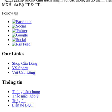
không chịu trách nhiệm với các thông tin do thành viê
MXH của Bộ TT & TT.
Follow us
Our Links
Shop Cầu Lông
VS Sports
Vợt Cầu Lông
Thông tin
Thông báo chung
Thắc mắc, góp ý
Trợ giúp
Liên hệ BQT