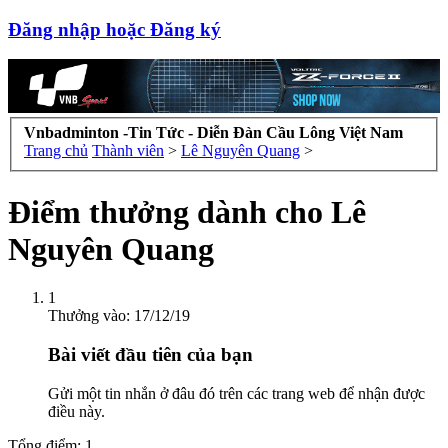
Đăng nhập hoặc Đăng ký
Vnbadminton -Tin Tức - Diễn Đàn Cầu Lông Việt Nam
Trang chủ
Thành viên
>
Lê Nguyên Quang
>
Điểm thưởng dành cho Lê
Nguyên Quang
1
Thưởng vào:
17/12/19
Bài viết đầu tiên của bạn
Gửi một tin nhắn ở đâu đó trên các trang web để nhận được
điều này.
Tổng điểm: 1