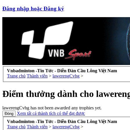
Đăng nhập hoặc Đăng ký
Vnbadminton -Tin Tức - Diễn Đàn Cầu Lông Việt Nam
Trang chủ
Thành viên
>
lawerengCvhg
>
Điểm thưởng dành cho lawere
lawerengCvhg has not been awarded any trophies yet.
Xem tất cả thành tích có thể đạt được
Vnbadminton -Tin Tức - Diễn Đàn Cầu Lông Việt Nam
Trang chủ
Thành viên
>
lawerengCvhg
>