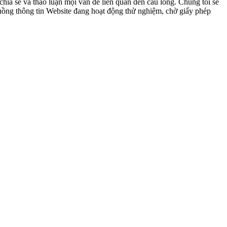
ia sẻ và thảo luận mọi vấn đề liên quan đến cầu lông. Chúng tôi sẽ
 luồng thông tin Website đang hoạt động thử nghiệm, chờ giấy phép