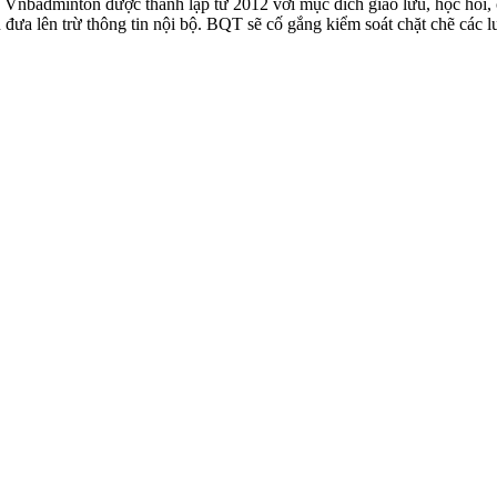
badminton được thành lập từ 2012 với mục đích giao lưu, học hỏi, ch
n đưa lên trừ thông tin nội bộ. BQT sẽ cố gắng kiểm soát chặt chẽ các