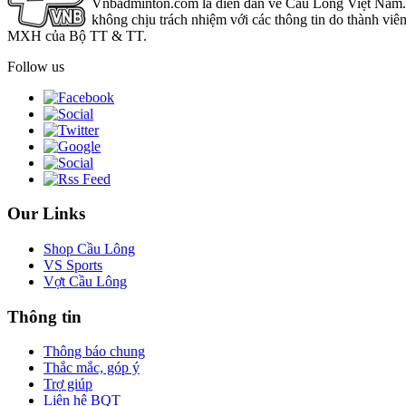
Vnbadminton.com là diễn đàn về Cầu Lông Việt Nam. Vn
không chịu trách nhiệm với các thông tin do thành viê
MXH của Bộ TT & TT.
Follow us
Our Links
Shop Cầu Lông
VS Sports
Vợt Cầu Lông
Thông tin
Thông báo chung
Thắc mắc, góp ý
Trợ giúp
Liên hệ BQT