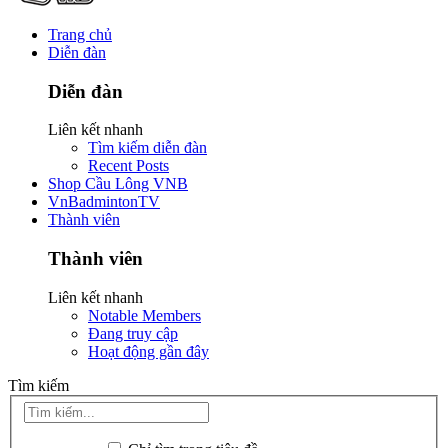
Trang chủ
Diễn đàn
Diễn đàn
Liên kết nhanh
Tìm kiếm diễn đàn
Recent Posts
Shop Cầu Lông VNB
VnBadmintonTV
Thành viên
Thành viên
Liên kết nhanh
Notable Members
Đang truy cập
Hoạt động gần đây
Tìm kiếm