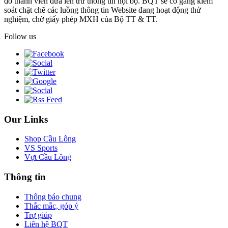
do thành viên đưa lên trừ thông tin nội bộ. BQT sẽ cố gắng kiểm
soát chặt chẽ các luồng thông tin Website đang hoạt động thử
nghiệm, chờ giấy phép MXH của Bộ TT & TT.
Follow us
Our Links
Shop Cầu Lông
VS Sports
Vợt Cầu Lông
Thông tin
Thông báo chung
Thắc mắc, góp ý
Trợ giúp
Liên hệ BQT