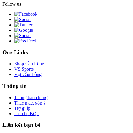
Follow us
Our Links
Shop Cầu Lông
VS Sports
Vợt Cầu Lông
Thông tin
Thông báo chung
Thắc mắc, góp ý
Trợ giúp
Liên hệ BQT
Liên kết bạn bè