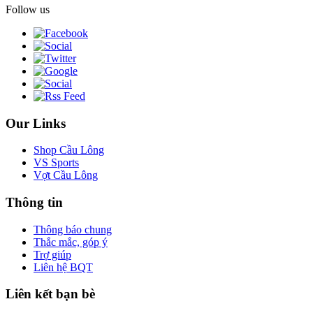
Follow us
Our Links
Shop Cầu Lông
VS Sports
Vợt Cầu Lông
Thông tin
Thông báo chung
Thắc mắc, góp ý
Trợ giúp
Liên hệ BQT
Liên kết bạn bè