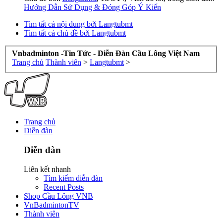
Hướng Dẫn Sử Dụng & Đóng Góp Ý Kiến
Tìm tất cả nội dung bởi Langtubmt
Tìm tất cả chủ đề bởi Langtubmt
Vnbadminton -Tin Tức - Diễn Đàn Cầu Lông Việt Nam
Trang chủ
Thành viên
>
Langtubmt
>
Trang chủ
Diễn đàn
Diễn đàn
Liên kết nhanh
Tìm kiếm diễn đàn
Recent Posts
Shop Cầu Lông VNB
VnBadmintonTV
Thành viên