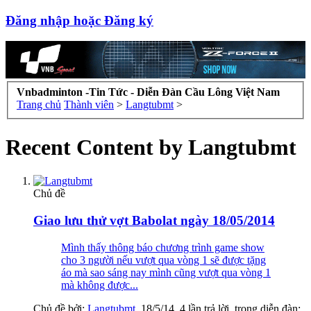
Đăng nhập hoặc Đăng ký
Vnbadminton -Tin Tức - Diễn Đàn Cầu Lông Việt Nam
Trang chủ
Thành viên
>
Langtubmt
>
Recent Content by Langtubmt
Chủ đề
Giao lưu thử vợt Babolat ngày 18/05/2014
Mình thấy thông báo chương trình game show
cho 3 người nếu vượt qua vòng 1 sẽ được tặng
áo mà sao sáng nay mình cũng vượt qua vòng 1
mà không được...
Chủ đề bởi:
Langtubmt
,
18/5/14
, 4 lần trả lời, trong diễn đàn: