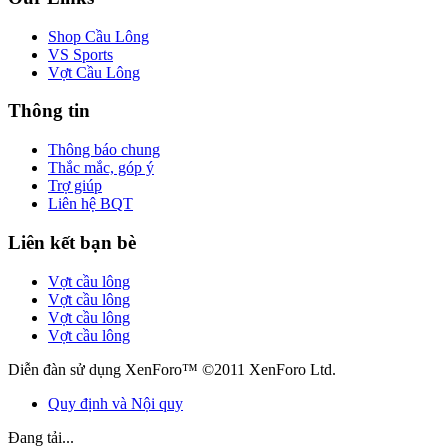
Shop Cầu Lông
VS Sports
Vợt Cầu Lông
Thông tin
Thông báo chung
Thắc mắc, góp ý
Trợ giúp
Liên hệ BQT
Liên kết bạn bè
Vợt cầu lông
Vợt cầu lông
Vợt cầu lông
Vợt cầu lông
Diễn đàn sử dụng XenForo™ ©2011 XenForo Ltd.
Quy định và Nội quy
Đang tải...