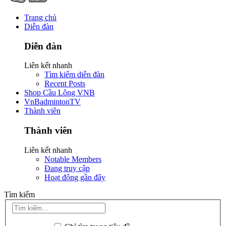
Trang chủ
Diễn đàn
Diễn đàn
Liên kết nhanh
Tìm kiếm diễn đàn
Recent Posts
Shop Cầu Lông VNB
VnBadmintonTV
Thành viên
Thành viên
Liên kết nhanh
Notable Members
Đang truy cập
Hoạt động gần đây
Tìm kiếm