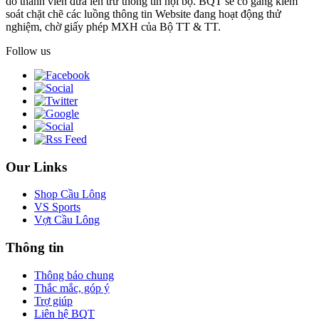
do thành viên đưa lên trừ thông tin nội bộ. BQT sẽ cố gắng kiểm
soát chặt chẽ các luồng thông tin Website đang hoạt động thử
nghiệm, chờ giấy phép MXH của Bộ TT & TT.
Follow us
Our Links
Shop Cầu Lông
VS Sports
Vợt Cầu Lông
Thông tin
Thông báo chung
Thắc mắc, góp ý
Trợ giúp
Liên hệ BQT