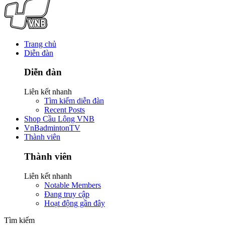
Trang chủ
Diễn đàn
Diễn đàn
Liên kết nhanh
Tìm kiếm diễn đàn
Recent Posts
Shop Cầu Lông VNB
VnBadmintonTV
Thành viên
Thành viên
Liên kết nhanh
Notable Members
Đang truy cập
Hoạt động gần đây
Tìm kiếm