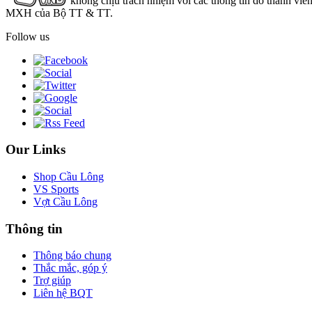
không chịu trách nhiệm với các thông tin do thành viê
MXH của Bộ TT & TT.
Follow us
Our Links
Shop Cầu Lông
VS Sports
Vợt Cầu Lông
Thông tin
Thông báo chung
Thắc mắc, góp ý
Trợ giúp
Liên hệ BQT