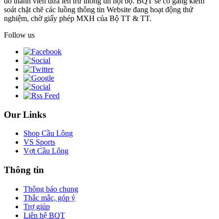
do thành viên đưa lên trừ thông tin nội bộ. BQT sẽ cố gắng kiểm
soát chặt chẽ các luồng thông tin Website đang hoạt động thử
nghiệm, chờ giấy phép MXH của Bộ TT & TT.
Follow us
Our Links
Shop Cầu Lông
VS Sports
Vợt Cầu Lông
Thông tin
Thông báo chung
Thắc mắc, góp ý
Trợ giúp
Liên hệ BQT