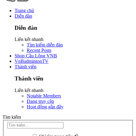
Trang chủ
Diễn đàn
Diễn đàn
Liên kết nhanh
Tìm kiếm diễn đàn
Recent Posts
Shop Cầu Lông VNB
VnBadmintonTV
Thành viên
Thành viên
Liên kết nhanh
Notable Members
Đang truy cập
Hoạt động gần đây
Tìm kiếm