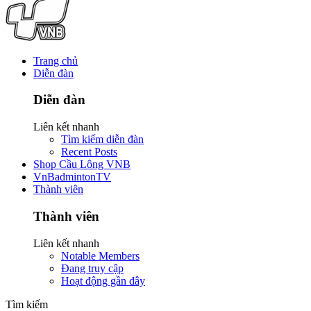
Trang chủ
Diễn đàn
Diễn đàn
Liên kết nhanh
Tìm kiếm diễn đàn
Recent Posts
Shop Cầu Lông VNB
VnBadmintonTV
Thành viên
Thành viên
Liên kết nhanh
Notable Members
Đang truy cập
Hoạt động gần đây
Tìm kiếm