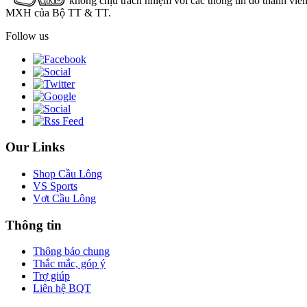
không chịu trách nhiệm với các thông tin do thành viê
MXH của Bộ TT & TT.
Follow us
Our Links
Shop Cầu Lông
VS Sports
Vợt Cầu Lông
Thông tin
Thông báo chung
Thắc mắc, góp ý
Trợ giúp
Liên hệ BQT