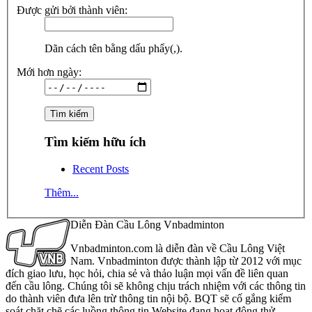
Được gửi bởi thành viên:
Dãn cách tên bằng dấu phẩy(,).
Mới hơn ngày:
Tìm kiếm hữu ích
Recent Posts
Thêm...
Diễn Đàn Cầu Lông Vnbadminton
Vnbadminton.com là diễn đàn về Cầu Lông Việt
Nam. Vnbadminton được thành lập từ 2012 với mục
đích giao lưu, học hỏi, chia sẻ và thảo luận mọi vấn đề liên quan
đến cầu lông. Chúng tôi sẽ không chịu trách nhiệm với các thông tin
do thành viên đưa lên trừ thông tin nội bộ. BQT sẽ cố gắng kiểm
soát chặt chẽ các luồng thông tin Website đang hoạt động thử