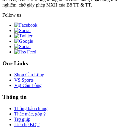
nghiệm, chờ giấy phép MXH của Bộ TT & TT.
Follow us
Our Links
Shop Cầu Lông
VS Sports
Vợt Cầu Lông
Thông tin
Thông báo chung
Thắc mắc, góp ý
Trợ giúp
Liên hệ BQT