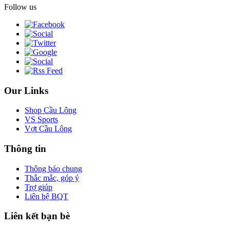
Follow us
Our Links
Shop Cầu Lông
VS Sports
Vợt Cầu Lông
Thông tin
Thông báo chung
Thắc mắc, góp ý
Trợ giúp
Liên hệ BQT
Liên kết bạn bè