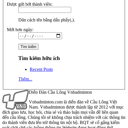
Được gửi bởi thành viên:
Dãn cách tên bằng dấu phẩy(,).
Mới hơn ngày:
Tìm kiếm hữu ích
Recent Posts
Thêm...
Diễn Đàn Cầu Lông Vnbadminton
Vnbadminton.com là diễn đàn về Cầu Lông Việt
Nam. Vnbadminton được thành lập từ 2012 với mục
đích giao lưu, học hỏi, chia sẻ và thảo luận mọi vấn đề liên quan
đến cầu lông. Chúng tôi sẽ không chịu trách nhiệm với các thông tin
do thành viên đưa lên trừ thông tin nội bộ. BQT sẽ cố gắng kiểm
soát chặt chẽ các luồng thông tin Website đang hoạt động thử