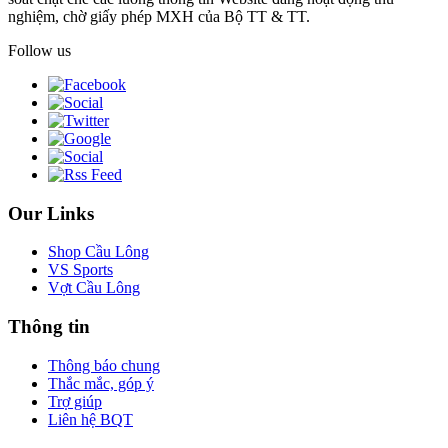
nghiệm, chờ giấy phép MXH của Bộ TT & TT.
Follow us
Our Links
Shop Cầu Lông
VS Sports
Vợt Cầu Lông
Thông tin
Thông báo chung
Thắc mắc, góp ý
Trợ giúp
Liên hệ BQT