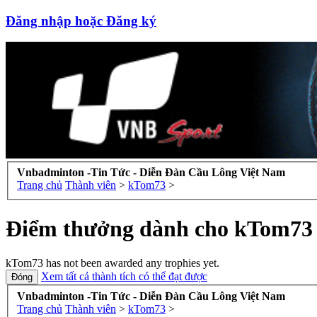
Đăng nhập hoặc Đăng ký
Vnbadminton -Tin Tức - Diễn Đàn Cầu Lông Việt Nam
Trang chủ
Thành viên
>
kTom73
>
Điểm thưởng dành cho kTom73
kTom73 has not been awarded any trophies yet.
Xem tất cả thành tích có thể đạt được
Vnbadminton -Tin Tức - Diễn Đàn Cầu Lông Việt Nam
Trang chủ
Thành viên
>
kTom73
>