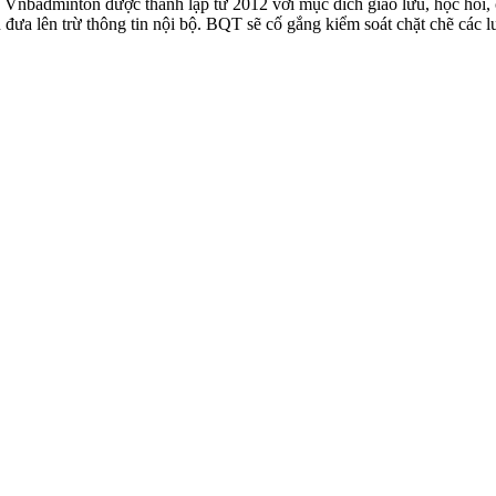
badminton được thành lập từ 2012 với mục đích giao lưu, học hỏi, ch
n đưa lên trừ thông tin nội bộ. BQT sẽ cố gắng kiểm soát chặt chẽ các