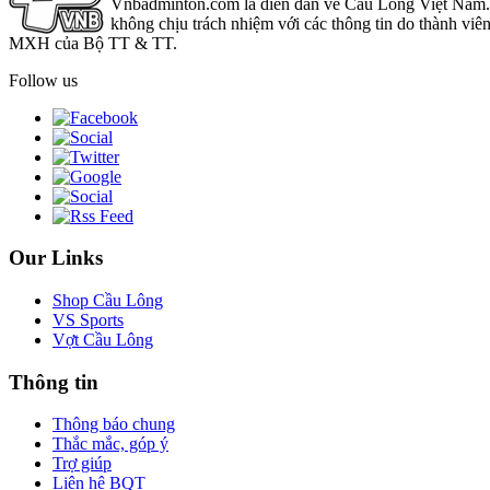
Vnbadminton.com là diễn đàn về Cầu Lông Việt Nam. Vn
không chịu trách nhiệm với các thông tin do thành viê
MXH của Bộ TT & TT.
Follow us
Our Links
Shop Cầu Lông
VS Sports
Vợt Cầu Lông
Thông tin
Thông báo chung
Thắc mắc, góp ý
Trợ giúp
Liên hệ BQT