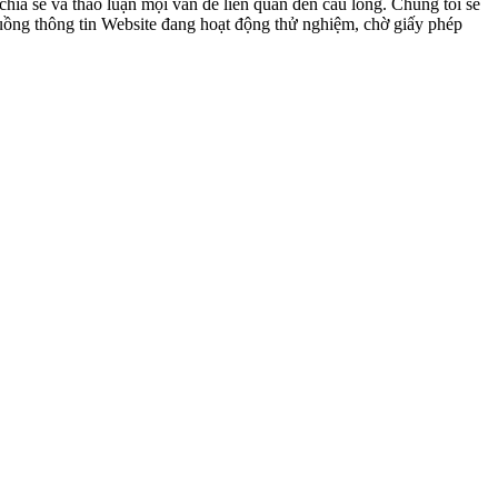
ia sẻ và thảo luận mọi vấn đề liên quan đến cầu lông. Chúng tôi sẽ
 luồng thông tin Website đang hoạt động thử nghiệm, chờ giấy phép