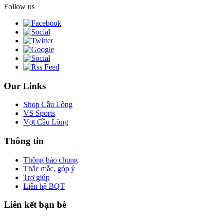
Follow us
Our Links
Shop Cầu Lông
VS Sports
Vợt Cầu Lông
Thông tin
Thông báo chung
Thắc mắc, góp ý
Trợ giúp
Liên hệ BQT
Liên kết bạn bè