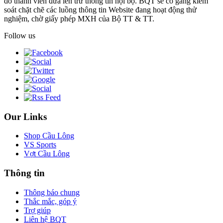
do thành viên đưa lên trừ thông tin nội bộ. BQT sẽ cố gắng kiểm
soát chặt chẽ các luồng thông tin Website đang hoạt động thử
nghiệm, chờ giấy phép MXH của Bộ TT & TT.
Follow us
Our Links
Shop Cầu Lông
VS Sports
Vợt Cầu Lông
Thông tin
Thông báo chung
Thắc mắc, góp ý
Trợ giúp
Liên hệ BQT