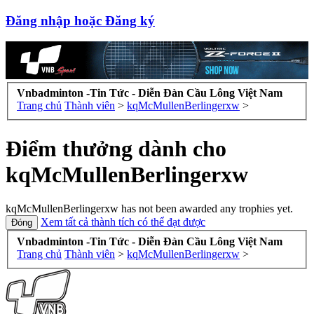
Đăng nhập hoặc Đăng ký
Vnbadminton -Tin Tức - Diễn Đàn Cầu Lông Việt Nam
Trang chủ
Thành viên
>
kqMcMullenBerlingerxw
>
Điểm thưởng dành cho
kqMcMullenBerlingerxw
kqMcMullenBerlingerxw has not been awarded any trophies yet.
Xem tất cả thành tích có thể đạt được
Vnbadminton -Tin Tức - Diễn Đàn Cầu Lông Việt Nam
Trang chủ
Thành viên
>
kqMcMullenBerlingerxw
>