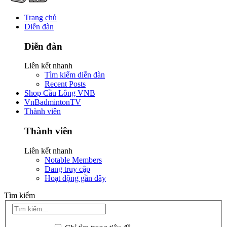
Trang chủ
Diễn đàn
Diễn đàn
Liên kết nhanh
Tìm kiếm diễn đàn
Recent Posts
Shop Cầu Lông VNB
VnBadmintonTV
Thành viên
Thành viên
Liên kết nhanh
Notable Members
Đang truy cập
Hoạt động gần đây
Tìm kiếm