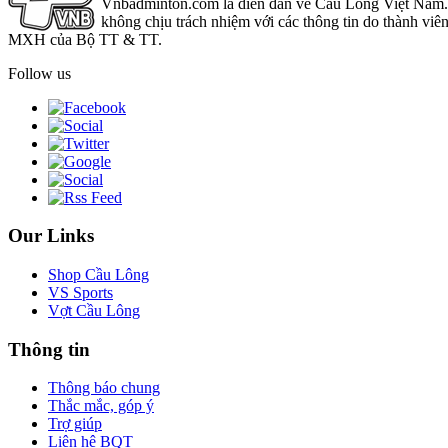
Vnbadminton.com là diễn đàn về Cầu Lông Việt Nam. Vn
không chịu trách nhiệm với các thông tin do thành viê
MXH của Bộ TT & TT.
Follow us
Our Links
Shop Cầu Lông
VS Sports
Vợt Cầu Lông
Thông tin
Thông báo chung
Thắc mắc, góp ý
Trợ giúp
Liên hệ BQT