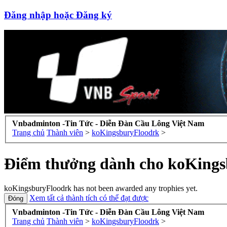
Đăng nhập hoặc Đăng ký
Vnbadminton -Tin Tức - Diễn Đàn Cầu Lông Việt Nam
Trang chủ
Thành viên
>
koKingsburyFloodrk
>
Điểm thưởng dành cho koKing
koKingsburyFloodrk has not been awarded any trophies yet.
Xem tất cả thành tích có thể đạt được
Vnbadminton -Tin Tức - Diễn Đàn Cầu Lông Việt Nam
Trang chủ
Thành viên
>
koKingsburyFloodrk
>