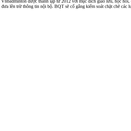
badminton được thành lập từ 2012 với mục đích giao lưu, học hỏi, ch
n đưa lên trừ thông tin nội bộ. BQT sẽ cố gắng kiểm soát chặt chẽ các