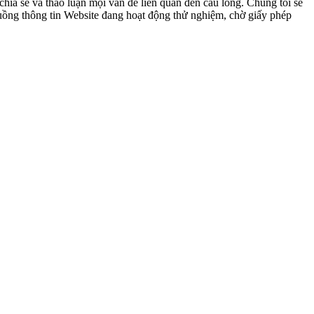
ia sẻ và thảo luận mọi vấn đề liên quan đến cầu lông. Chúng tôi sẽ
 luồng thông tin Website đang hoạt động thử nghiệm, chờ giấy phép