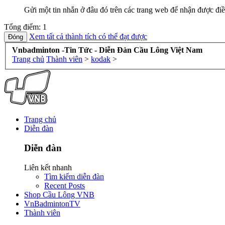
Gửi một tin nhắn ở đâu đó trên các trang web để nhận được điề
Tổng điểm: 1
Xem tất cả thành tích có thể đạt được
Vnbadminton -Tin Tức - Diễn Đàn Cầu Lông Việt Nam
Trang chủ
Thành viên
>
kodak
>
Trang chủ
Diễn đàn
Diễn đàn
Liên kết nhanh
Tìm kiếm diễn đàn
Recent Posts
Shop Cầu Lông VNB
VnBadmintonTV
Thành viên