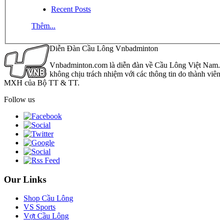
Recent Posts
Thêm...
Diễn Đàn Cầu Lông Vnbadminton
Vnbadminton.com là diễn đàn về Cầu Lông Việt Nam. Vn
không chịu trách nhiệm với các thông tin do thành viê
MXH của Bộ TT & TT.
Follow us
Our Links
Shop Cầu Lông
VS Sports
Vợt Cầu Lông