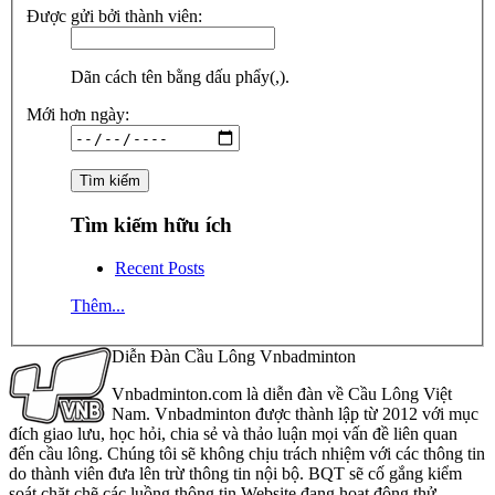
Được gửi bởi thành viên:
Dãn cách tên bằng dấu phẩy(,).
Mới hơn ngày:
Tìm kiếm hữu ích
Recent Posts
Thêm...
Diễn Đàn Cầu Lông Vnbadminton
Vnbadminton.com là diễn đàn về Cầu Lông Việt
Nam. Vnbadminton được thành lập từ 2012 với mục
đích giao lưu, học hỏi, chia sẻ và thảo luận mọi vấn đề liên quan
đến cầu lông. Chúng tôi sẽ không chịu trách nhiệm với các thông tin
do thành viên đưa lên trừ thông tin nội bộ. BQT sẽ cố gắng kiểm
soát chặt chẽ các luồng thông tin Website đang hoạt động thử