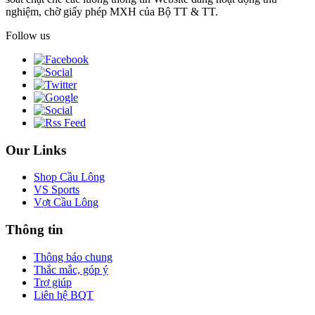
nghiệm, chờ giấy phép MXH của Bộ TT & TT.
Follow us
Our Links
Shop Cầu Lông
VS Sports
Vợt Cầu Lông
Thông tin
Thông báo chung
Thắc mắc, góp ý
Trợ giúp
Liên hệ BQT