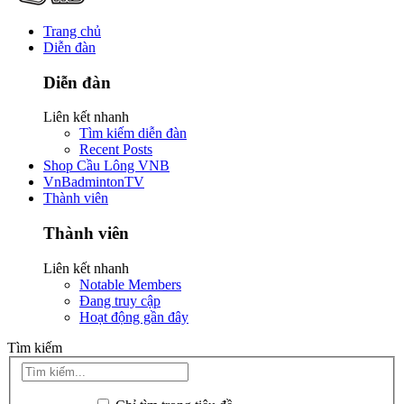
Trang chủ
Diễn đàn
Diễn đàn
Liên kết nhanh
Tìm kiếm diễn đàn
Recent Posts
Shop Cầu Lông VNB
VnBadmintonTV
Thành viên
Thành viên
Liên kết nhanh
Notable Members
Đang truy cập
Hoạt động gần đây
Tìm kiếm