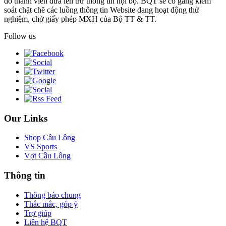
do thành viên đưa lên trừ thông tin nội bộ. BQT sẽ cố gắng kiểm
soát chặt chẽ các luồng thông tin Website đang hoạt động thử
nghiệm, chờ giấy phép MXH của Bộ TT & TT.
Follow us
Our Links
Shop Cầu Lông
VS Sports
Vợt Cầu Lông
Thông tin
Thông báo chung
Thắc mắc, góp ý
Trợ giúp
Liên hệ BQT