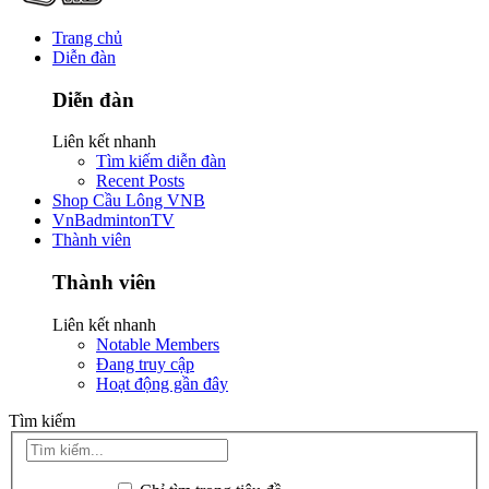
Trang chủ
Diễn đàn
Diễn đàn
Liên kết nhanh
Tìm kiếm diễn đàn
Recent Posts
Shop Cầu Lông VNB
VnBadmintonTV
Thành viên
Thành viên
Liên kết nhanh
Notable Members
Đang truy cập
Hoạt động gần đây
Tìm kiếm