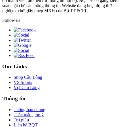
do thành viên đưa lên trừ thông tin nội bộ. BQT sẽ cố gắng kiểm
soát chặt chẽ các luồng thông tin Website đang hoạt động thử
nghiệm, chờ giấy phép MXH của Bộ TT & TT.
Follow us
Our Links
Shop Cầu Lông
VS Sports
Vợt Cầu Lông
Thông tin
Thông báo chung
Thắc mắc, góp ý
Trợ giúp
Liên hệ BQT