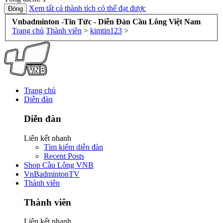
Xem tất cả thành tích có thể đạt được
Vnbadminton -Tin Tức - Diễn Đàn Cầu Lông Việt Nam
Trang chủ
Thành viên
>
kimtin123
>
Trang chủ
Diễn đàn
Diễn đàn
Liên kết nhanh
Tìm kiếm diễn đàn
Recent Posts
Shop Cầu Lông VNB
VnBadmintonTV
Thành viên
Thành viên
Liên kết nhanh