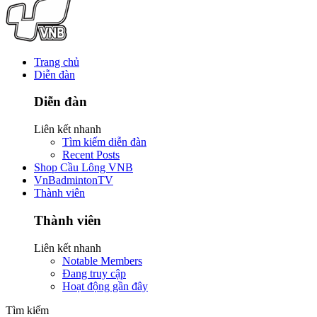
Trang chủ
Diễn đàn
Diễn đàn
Liên kết nhanh
Tìm kiếm diễn đàn
Recent Posts
Shop Cầu Lông VNB
VnBadmintonTV
Thành viên
Thành viên
Liên kết nhanh
Notable Members
Đang truy cập
Hoạt động gần đây
Tìm kiếm