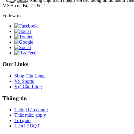
không chịu trách nhiệm với các thông tin do thành viê
MXH của Bộ TT & TT.
Follow us
Our Links
Shop Cầu Lông
VS Sports
Vợt Cầu Lông
Thông tin
Thông báo chung
Thắc mắc, góp ý
Trợ giúp
Liên hệ BQT