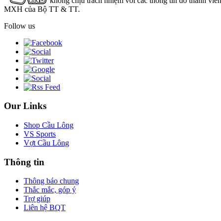
không chịu trách nhiệm với các thông tin do thành viê
MXH của Bộ TT & TT.
Follow us
Our Links
Shop Cầu Lông
VS Sports
Vợt Cầu Lông
Thông tin
Thông báo chung
Thắc mắc, góp ý
Trợ giúp
Liên hệ BQT