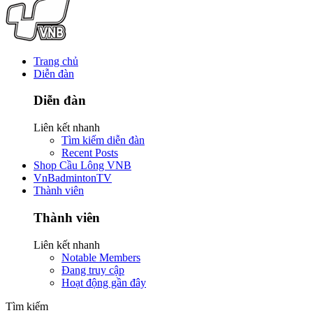
Trang chủ
Diễn đàn
Diễn đàn
Liên kết nhanh
Tìm kiếm diễn đàn
Recent Posts
Shop Cầu Lông VNB
VnBadmintonTV
Thành viên
Thành viên
Liên kết nhanh
Notable Members
Đang truy cập
Hoạt động gần đây
Tìm kiếm