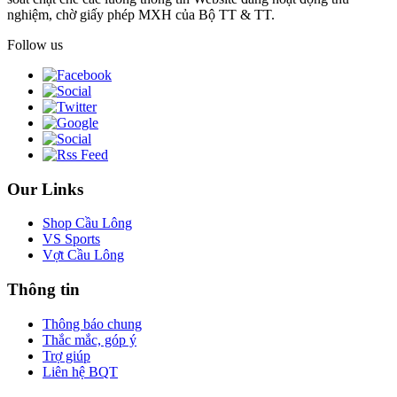
nghiệm, chờ giấy phép MXH của Bộ TT & TT.
Follow us
Our Links
Shop Cầu Lông
VS Sports
Vợt Cầu Lông
Thông tin
Thông báo chung
Thắc mắc, góp ý
Trợ giúp
Liên hệ BQT