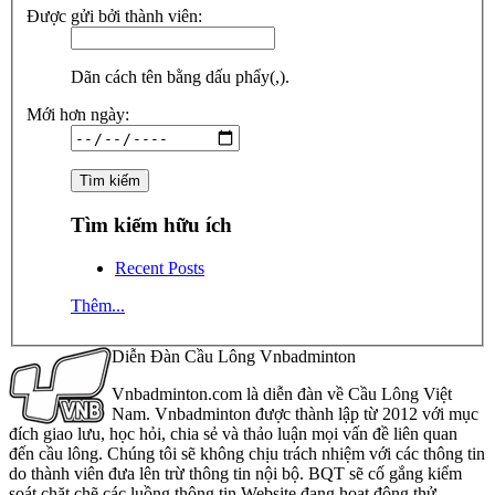
Được gửi bởi thành viên:
Dãn cách tên bằng dấu phẩy(,).
Mới hơn ngày:
Tìm kiếm hữu ích
Recent Posts
Thêm...
Diễn Đàn Cầu Lông Vnbadminton
Vnbadminton.com là diễn đàn về Cầu Lông Việt
Nam. Vnbadminton được thành lập từ 2012 với mục
đích giao lưu, học hỏi, chia sẻ và thảo luận mọi vấn đề liên quan
đến cầu lông. Chúng tôi sẽ không chịu trách nhiệm với các thông tin
do thành viên đưa lên trừ thông tin nội bộ. BQT sẽ cố gắng kiểm
soát chặt chẽ các luồng thông tin Website đang hoạt động thử