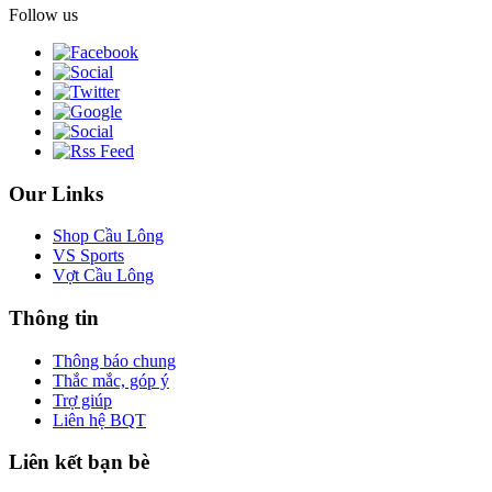
Follow us
Our Links
Shop Cầu Lông
VS Sports
Vợt Cầu Lông
Thông tin
Thông báo chung
Thắc mắc, góp ý
Trợ giúp
Liên hệ BQT
Liên kết bạn bè