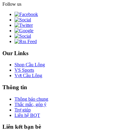
Follow us
Our Links
Shop Cầu Lông
VS Sports
Vợt Cầu Lông
Thông tin
Thông báo chung
Thắc mắc, góp ý
Trợ giúp
Liên hệ BQT
Liên kết bạn bè