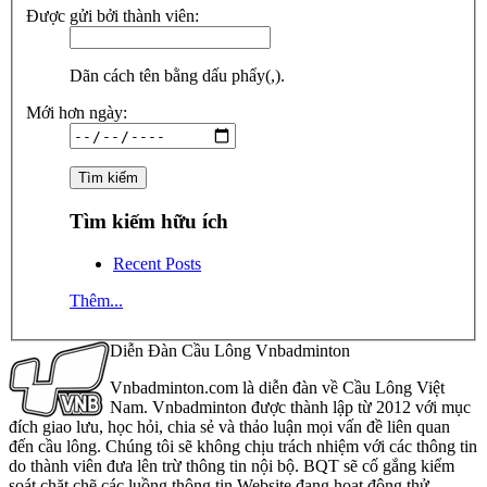
Được gửi bởi thành viên:
Dãn cách tên bằng dấu phẩy(,).
Mới hơn ngày:
Tìm kiếm hữu ích
Recent Posts
Thêm...
Diễn Đàn Cầu Lông Vnbadminton
Vnbadminton.com là diễn đàn về Cầu Lông Việt
Nam. Vnbadminton được thành lập từ 2012 với mục
đích giao lưu, học hỏi, chia sẻ và thảo luận mọi vấn đề liên quan
đến cầu lông. Chúng tôi sẽ không chịu trách nhiệm với các thông tin
do thành viên đưa lên trừ thông tin nội bộ. BQT sẽ cố gắng kiểm
soát chặt chẽ các luồng thông tin Website đang hoạt động thử