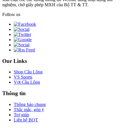
nghiệm, chờ giấy phép MXH của Bộ TT & TT.
Follow us
Our Links
Shop Cầu Lông
VS Sports
Vợt Cầu Lông
Thông tin
Thông báo chung
Thắc mắc, góp ý
Trợ giúp
Liên hệ BQT