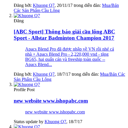
Đăng bởi:
Khuong Q7
,
20/11/17
trong diễn đàn:
Mua/Bán
Các Sản Phẩm Cầu Lông
Đăng
[ABC Sport] Thông báo giải cầu lông ABC
Sport - Allstar Badminton Champion 2017
Apacs Blend Pro đã được nhập về VN rồi nhé cả
nhà + Apacs Blend Pro - 2,220,000 vnd - tặng
BG65, hai quấn cán và freeship toàn quốc --
Apacs Blend...
Đăng bởi:
Khuong Q7
,
18/7/17
trong diễn đàn:
Mua/Bán Các
Sản Phẩm Cầu Lông
Profile Post
new website www.ishopabc.com
new website www.ishopabc.com
Status update by
Khuong Q7
,
18/7/17