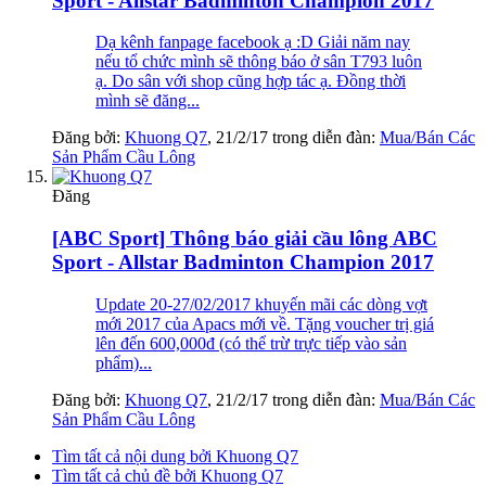
Sport - Allstar Badminton Champion 2017
Dạ kênh fanpage facebook ạ :D Giải năm nay
nếu tổ chức mình sẽ thông báo ở sân T793 luôn
ạ. Do sân với shop cũng hợp tác ạ. Đồng thời
mình sẽ đăng...
Đăng bởi:
Khuong Q7
,
21/2/17
trong diễn đàn:
Mua/Bán Các
Sản Phẩm Cầu Lông
Đăng
[ABC Sport] Thông báo giải cầu lông ABC
Sport - Allstar Badminton Champion 2017
Update 20-27/02/2017 khuyến mãi các dòng vợt
mới 2017 của Apacs mới về. Tặng voucher trị giá
lên đến 600,000đ (có thể trừ trực tiếp vào sản
phẩm)...
Đăng bởi:
Khuong Q7
,
21/2/17
trong diễn đàn:
Mua/Bán Các
Sản Phẩm Cầu Lông
Tìm tất cả nội dung bởi Khuong Q7
Tìm tất cả chủ đề bởi Khuong Q7