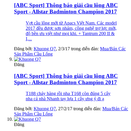
[ABC Sport] Thông báo giải cầu lông ABC
Sport - Allstar Badminton Champion 2017
Vợt cầu lông mới từ Apacs Việt Nam. Các model
2017 đều được sơn nhám, công nghệ trợ lực mới,
độ bền ưu việt như mọi khi. + Tantrum 200 II &
I,...
Đăng bởi:
Khuong Q7
,
2/3/17
trong diễn đàn:
Mua/Bán Các
Sản Phẩm Cầu Lông
Đăng
[ABC Sport] Thông báo giải cầu lông ABC
Sport - Allstar Badminton Champion 2017
T188 cháy hàng rồi nha T168 còn đúng 5 cây
nha cả nhà Nhanh tay lựa 1 cây ưng ý đi ạ
Đăng bởi:
Khuong Q7
,
27/2/17
trong diễn đàn:
Mua/Bán Các
Sản Phẩm Cầu Lông
Đăng