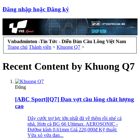
Đăng nhập hoặc Đăng ký
Vnbadminton -Tin Tức - Diễn Đàn Cầu Lông Việt Nam
Trang chủ
Thành viên
>
Khuong Q7
>
Recent Content by Khuong Q7
Đăng
[ABC Sport][Q7] Đan vợt cầu lông chất lượng
cao
Dây cước trợ lực lớn nhất đã về thêm rồi nhé cả
nhà. Hơn cả BG 66 Ultimax. AEROSONIC -
Đường kính 0.61mm Giá 220,000đ Kỹ thuật:
Vừa xỏ vừa đan...