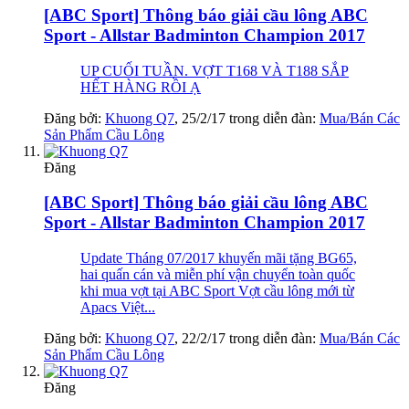
[ABC Sport] Thông báo giải cầu lông ABC
Sport - Allstar Badminton Champion 2017
UP CUỐI TUẦN. VỢT T168 VÀ T188 SẮP
HẾT HÀNG RỒI Ạ
Đăng bởi:
Khuong Q7
,
25/2/17
trong diễn đàn:
Mua/Bán Các
Sản Phẩm Cầu Lông
Đăng
[ABC Sport] Thông báo giải cầu lông ABC
Sport - Allstar Badminton Champion 2017
Update Tháng 07/2017 khuyến mãi tặng BG65,
hai quấn cán và miễn phí vận chuyển toàn quốc
khi mua vợt tại ABC Sport Vợt cầu lông mới từ
Apacs Việt...
Đăng bởi:
Khuong Q7
,
22/2/17
trong diễn đàn:
Mua/Bán Các
Sản Phẩm Cầu Lông
Đăng