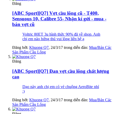
Đăng
[ABC Sport][Q7] Vợt cầu lông cũ - T400,
Sensuous 10, Calibre 55- Nhận kí gửi - mua -
bán vợt cũ
Voltric 80ET 3u hình thức 90% đã về shop. Anh
chị em nào hứng thú vui lòng liên hệ ạ
Đăng bởi:
Khuong Q7
,
24/3/17
trong diễn đàn:
Mua/Bán Các
Sản Phẩm Cầu Lông
Đăng
[ABC Sport][Q7] Đan vợt cầu lông chất lượng
cao
Dạo này anh chị em có vẻ chuộng AeroBite nhỉ
:)
Đăng bởi:
Khuong Q7
,
24/3/17
trong diễn đàn:
Mua/Bán Các
Sản Phẩm Cầu Lông
Đăng