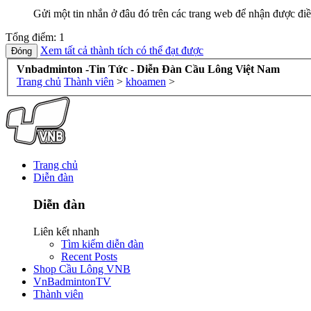
Gửi một tin nhắn ở đâu đó trên các trang web để nhận được điề
Tổng điểm: 1
Xem tất cả thành tích có thể đạt được
Vnbadminton -Tin Tức - Diễn Đàn Cầu Lông Việt Nam
Trang chủ
Thành viên
>
khoamen
>
Trang chủ
Diễn đàn
Diễn đàn
Liên kết nhanh
Tìm kiếm diễn đàn
Recent Posts
Shop Cầu Lông VNB
VnBadmintonTV
Thành viên