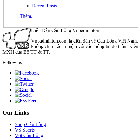
Recent Posts
Thêm...
Diễn Đàn Cầu Lông Vnbadminton
Vnbadminton.com là diễn đàn về Cầu Lông Việt Nam. Vn
không chịu trách nhiệm với các thông tin do thành viê
MXH của Bộ TT & TT.
Follow us
Our Links
Shop Cầu Lông
VS Sports
Vợt Cầu Lông