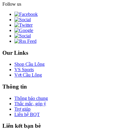
Follow us
Our Links
Shop Cầu Lông
VS Sports
Vợt Cầu Lông
Thông tin
Thông báo chung
Thắc mắc, góp ý
Trợ giúp
Liên hệ BQT
Liên kết bạn bè