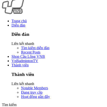
Trang chủ
Diễn đàn
Diễn đàn
Liên kết nhanh
Tìm kiếm diễn đàn
Recent Posts
Shop Cầu Lông VNB
VnBadmintonTV
Thành viên
Thành viên
Liên kết nhanh
Notable Members
Đang truy cập
Hoạt động gần đây
Tìm kiếm