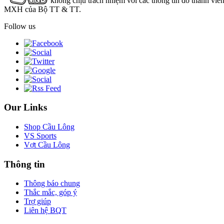
không chịu trách nhiệm với các thông tin do thành viê
MXH của Bộ TT & TT.
Follow us
Our Links
Shop Cầu Lông
VS Sports
Vợt Cầu Lông
Thông tin
Thông báo chung
Thắc mắc, góp ý
Trợ giúp
Liên hệ BQT