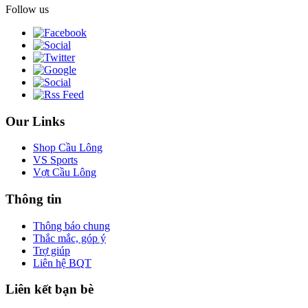
Follow us
Our Links
Shop Cầu Lông
VS Sports
Vợt Cầu Lông
Thông tin
Thông báo chung
Thắc mắc, góp ý
Trợ giúp
Liên hệ BQT
Liên kết bạn bè