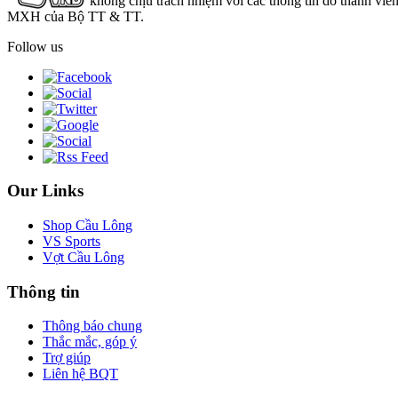
không chịu trách nhiệm với các thông tin do thành viê
MXH của Bộ TT & TT.
Follow us
Our Links
Shop Cầu Lông
VS Sports
Vợt Cầu Lông
Thông tin
Thông báo chung
Thắc mắc, góp ý
Trợ giúp
Liên hệ BQT