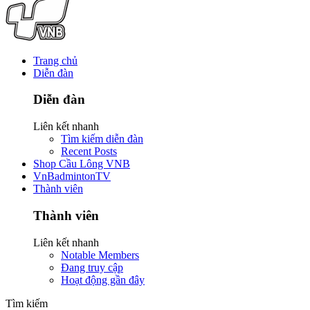
Trang chủ
Diễn đàn
Diễn đàn
Liên kết nhanh
Tìm kiếm diễn đàn
Recent Posts
Shop Cầu Lông VNB
VnBadmintonTV
Thành viên
Thành viên
Liên kết nhanh
Notable Members
Đang truy cập
Hoạt động gần đây
Tìm kiếm