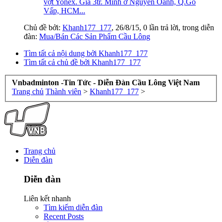
vợt Yonex. Giá 3tr. Mình ở Nguyễn Oanh, Q.Gò
Vấp, HCM...
Chủ đề bởi:
Khanh177_177
,
26/8/15
, 0 lần trả lời, trong diễn
đàn:
Mua/Bán Các Sản Phẩm Cầu Lông
Tìm tất cả nội dung bởi Khanh177_177
Tìm tất cả chủ đề bởi Khanh177_177
Vnbadminton -Tin Tức - Diễn Đàn Cầu Lông Việt Nam
Trang chủ
Thành viên
>
Khanh177_177
>
Trang chủ
Diễn đàn
Diễn đàn
Liên kết nhanh
Tìm kiếm diễn đàn
Recent Posts