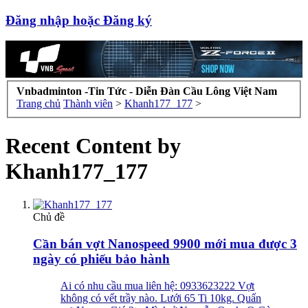
Đăng nhập hoặc Đăng ký
Vnbadminton -Tin Tức - Diễn Đàn Cầu Lông Việt Nam
Trang chủ
Thành viên
>
Khanh177_177
>
Recent Content by
Khanh177_177
Chủ đề
Cần bán vợt Nanospeed 9900 mới mua được 3
ngày có phiếu bảo hành
Ai có nhu cầu mua liên hệ: 0933623222 Vợt
không có vết trầy nào. Lưới 65 Ti 10kg. Quấn