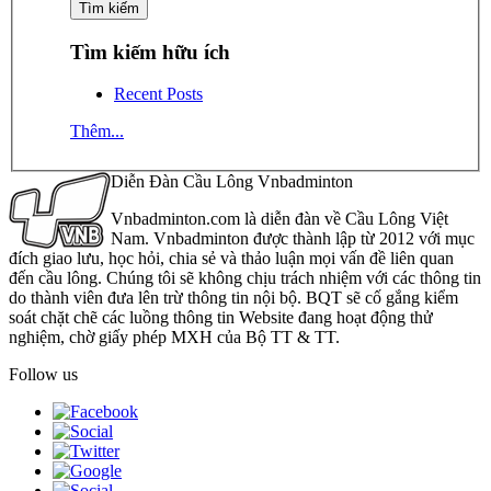
Tìm kiếm hữu ích
Recent Posts
Thêm...
Diễn Đàn Cầu Lông Vnbadminton
Vnbadminton.com là diễn đàn về Cầu Lông Việt
Nam. Vnbadminton được thành lập từ 2012 với mục
đích giao lưu, học hỏi, chia sẻ và thảo luận mọi vấn đề liên quan
đến cầu lông. Chúng tôi sẽ không chịu trách nhiệm với các thông tin
do thành viên đưa lên trừ thông tin nội bộ. BQT sẽ cố gắng kiểm
soát chặt chẽ các luồng thông tin Website đang hoạt động thử
nghiệm, chờ giấy phép MXH của Bộ TT & TT.
Follow us