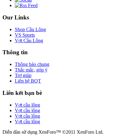
Our Links
Shop Cầu Lông
VS Sports
Vợt Cầu Lông
Thông tin
Thông báo chung
Thắc mắc, góp ý
Trợ giúp
Liên hệ BQT
Liên kết bạn bè
Vợt cầu lông
Vợt cầu lông
Vợt cầu lông
Vợt cầu lông
Diễn đàn sử dụng XenForo™ ©2011 XenForo Ltd.